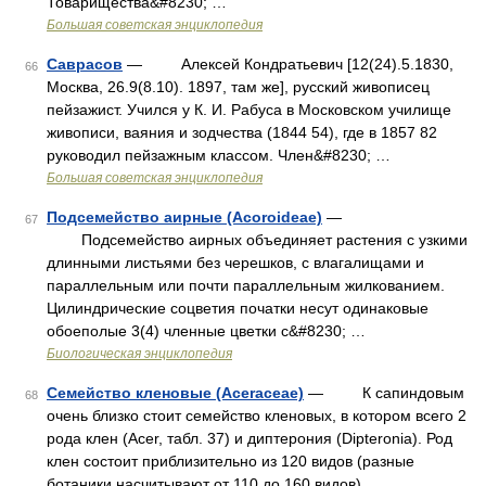
Товарищества&#8230; …
Большая советская энциклопедия
Саврасов
— Алексей Кондратьевич [12(24).5.1830,
66
Москва, 26.9(8.10). 1897, там же], русский живописец
пейзажист. Учился у К. И. Рабуса в Московском училище
живописи, ваяния и зодчества (1844 54), где в 1857 82
руководил пейзажным классом. Член&#8230; …
Большая советская энциклопедия
Подсемейство аирные (Acoroideae)
—
67
Подсемейство аирных объединяет растения с узкими
длинными листьями без черешков, с влагалищами и
параллельным или почти параллельным жилкованием.
Цилиндрические соцветия початки несут одинаковые
обоеполые 3(4) членные цветки с&#8230; …
Биологическая энциклопедия
Семейство кленовые (Асеrасеае)
— К сапиндовым
68
очень близко стоит семейство кленовых, в котором всего 2
рода клен (Acer, табл. 37) и диптерония (Dipteronia). Род
клен состоит приблизительно из 120 видов (разные
ботаники насчитывают от 110 до 160 видов),