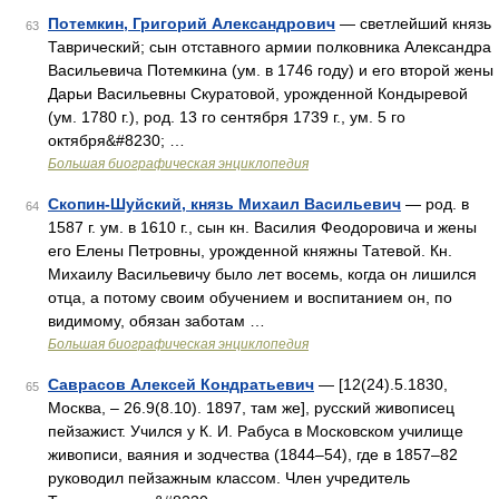
Потемкин, Григорий Александрович
— светлейший князь
63
Таврический; сын отставного армии полковника Александра
Васильевича Потемкина (ум. в 1746 году) и его второй жены
Дарьи Васильевны Скуратовой, урожденной Кондыревой
(ум. 1780 г.), род. 13 го сентября 1739 г., ум. 5 го
октября&#8230; …
Большая биографическая энциклопедия
Скопин-Шуйский, князь Михаил Васильевич
— род. в
64
1587 г. ум. в 1610 г., сын кн. Василия Феодоровича и жены
его Елены Петровны, урожденной княжны Татевой. Кн.
Михаилу Васильевичу было лет восемь, когда он лишился
отца, а потому своим обучением и воспитанием он, по
видимому, обязан заботам …
Большая биографическая энциклопедия
Саврасов Алексей Кондратьевич
— [12(24).5.1830,
65
Москва, ‒ 26.9(8.10). 1897, там же], русский живописец
пейзажист. Учился у К. И. Рабуса в Московском училище
живописи, ваяния и зодчества (1844‒54), где в 1857‒82
руководил пейзажным классом. Член учредитель