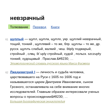
невзрачный
Толкование
Перевод
Книги
щуплый
— щупл, щупла, щупло, укр. щуплий невзрачный,
61
тощий, тонкий , щуплявий – то же, блр. щуплы – то же, др.
русск. щуплъ слабый, жалкий , чеш. štiply поджарый,
стройный , слвц. št᾽uрlу стройный, худой , польск. szczupɫy
тонкий, худощавый . Праслав.&#8230; …
Этимологический словарь русского языка Макса Фасмера
Лжедимитрий І
— личность и судьба человека,
62
царствовавшего на Руси с 1605 по 1606 год и
называвшегося царем Дмитрием Ивановичем, сыном
Грозного, останавливала на себе внимание многих
исследователей. Главным образом интересовали ученых
вопросы о происхождении&#8230; …
Большая биографическая энциклопедия